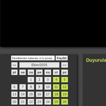
2019-2020 Sezon Açılışı ve Karma Sergi
...
devamı
Duyurula
««
Ekim/2025
»»
pt
sa
ca
pe
cu
ct
pz
1
2
3
4
5
6
7
8
9
10
11
12
13
14
15
16
17
18
19
20
21
22
23
24
25
26