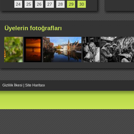
24
25
26
27
28
29
30
Üyelerin fotoğrafları
Gizlilik İlkesi
|
Site Haritası
Replica Handbags
Replica Handbags
Replica Jewelry
Replica Handba