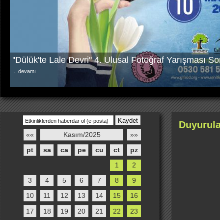
''Dülük'te Lale Devri'' 4. Ulusal Fotoğraf Yarışması S
...
devamı
Duyurula
««
Kasım/2025
»»
pt
sa
ca
pe
cu
ct
pz
1
2
3
4
5
6
7
8
9
10
11
12
13
14
15
16
17
18
19
20
21
22
23